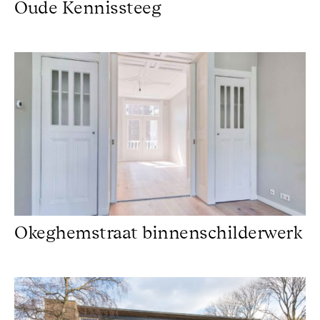
Oude Kennissteeg
Okeghemstraat binnenschilderwerk
Okeghemstraat binnenschilderwerk
Het Uitvaarthuis Purmerend Beemster