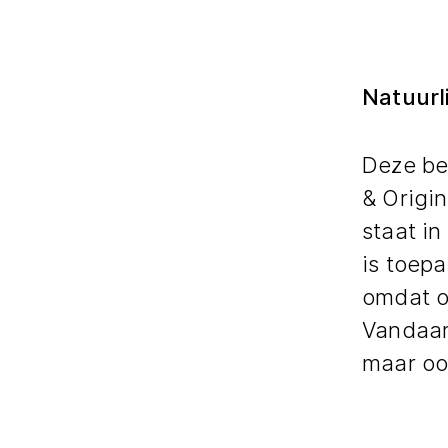
Natuurl
Deze be
& Origi
staat i
is toepa
omdat o
Vandaar 
maar oo