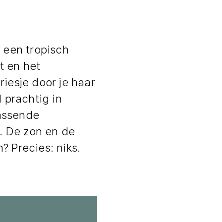
p een tropisch
t en het
riesje door je haar
d prachtig in
rassende
t. De zon en de
? Precies: niks.