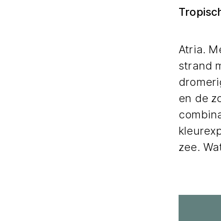
Tropisc
Atria. M
strand 
dromerig
en de zo
combina
kleurexp
zee. Wat