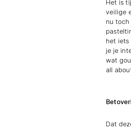
Het is t
veilige 
nu toch
pastelti
het iets
je je in
wat goud
all abou
Betover
Dat deze