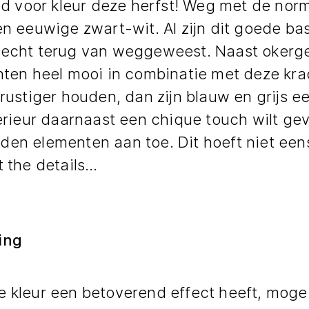
ijd voor kleur deze herfst! Weg met de nor
en eeuwige zwart-wit. Al zijn dit goede bas
 echt terug van weggeweest. Naast okergee
nten heel mooi in combinatie met deze krac
 rustiger houden, dan zijn blauw en grijs ee
terieur daarnaast een chique touch wilt ge
en elementen aan toe. Dit hoeft niet eens v
t the details…
ing
 kleur een betoverend effect heeft, moge d