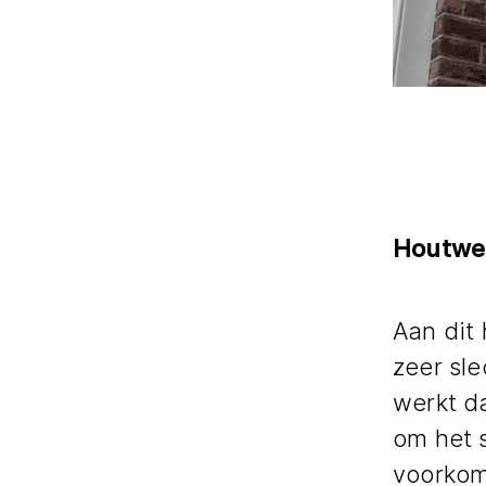
Houtwer
Aan dit 
zeer sl
werkt d
om het 
voorkom