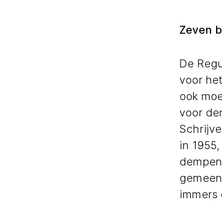
Zeven 
De Regu
voor het
ook moei
voor de
Schrijve
in 1955
dempen,
gemeent
immers 