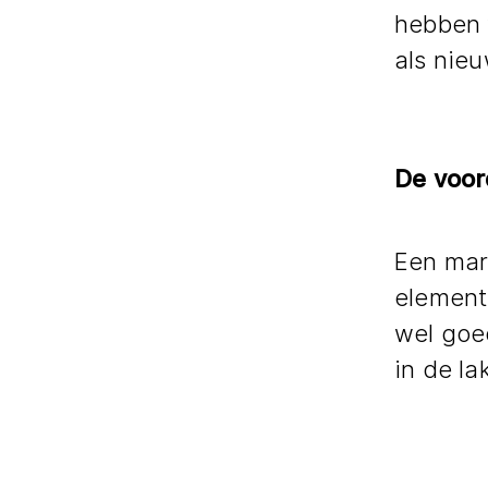
hebben 
als nieu
De voord
Een mark
element 
wel goed
in de l