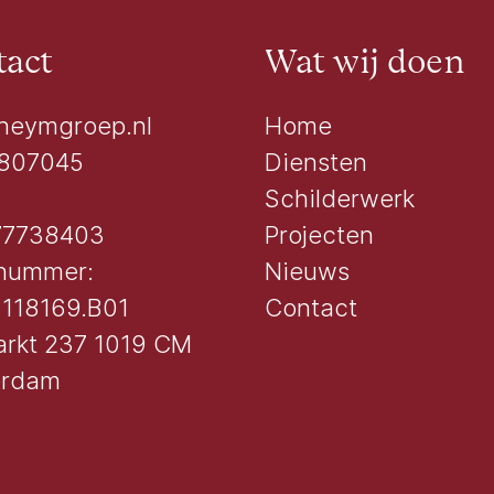
act
Wat wij doen
heymgroep.nl
Home
807045
Diensten
Schilderwerk
77738403
Projecten
nummer:
Nieuws
118169.B01
Contact
rkt 237 1019 CM
erdam