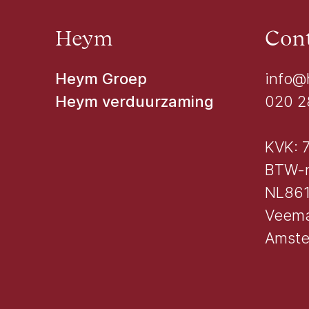
Heym
Cont
Heym Groep
info@
Heym verduurzaming
020 2
KVK: 
BTW-
NL861
Veema
Amst