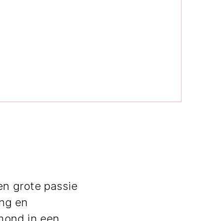
n grote passie
ing en
mond in een