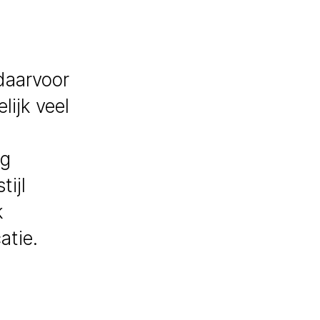
daarvoor
lijk veel
ig
ijl
k
atie.