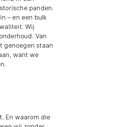
istorische panden.
n – en een bulk
aliteit. Wij
londerhoud. Van
et genoegen staan
an, want we
n.
t. En waarom die
ren wij zonder