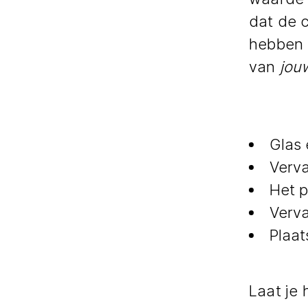
dat de 
hebben a
van
jou
Glas 
Verva
Het p
Verv
Plaa
Laat je