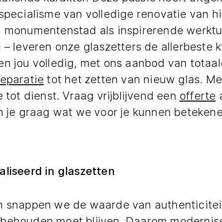
 specialisme van volledige renovatie van h
n monumentenstad als inspirerende werktui
 – leveren onze glaszetters de allerbeste kw
en jou volledig, met ons aanbod van totaa
reparatie
tot het zetten van nieuw glas. M
e tot dienst. Vraag vrijblijvend een
offerte
a
en je graag wat we voor je kunnen betekene
aliseerd in glaszetten
m snappen we de waarde van authenticitei
behouden moet blijven. Daarom modernise