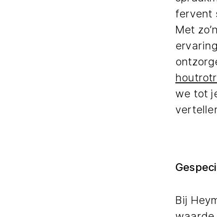
fervent
Met zo’
ervaring
ontzorg
houtrot
we tot j
vertell
Gespeci
Bij Hey
waarde 